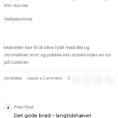
stor succes.
Velbekomme.
Makreller klar til at blive fyldt med dild og
citronskiver m.m. og pakkes ind i staniol inden en tur
på Cobb’en
on
Fjordfisker
Leave a Comment
0
Fisk
på
Cobbgrill
Post
Prev Post
Navigation
Det gode brød – langtidshævet