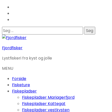
Søg
efter:
Fjordfisker
Lystfiskeri fra kyst og jolle
MENU
Forside
Fisketure
Fiskepladser
Fiskepladser Mariagerfjord
Fiskepladser Kattegat
Fiskepladser vestkysten