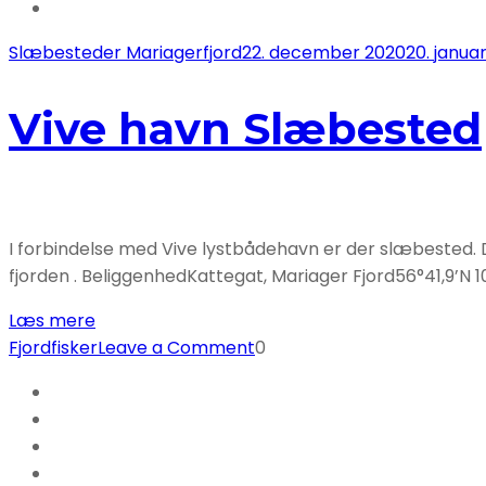
Slæbesteder Mariagerfjord
22. december 2020
20. janua
Vive havn Slæbested
I forbindelse med Vive lystbådehavn er der slæbested.
fjorden . BeliggenhedKattegat, Mariager Fjord56°41,9’N 1
Læs mere
on
Fjordfisker
Leave a Comment
0
Vive
havn
Slæbested