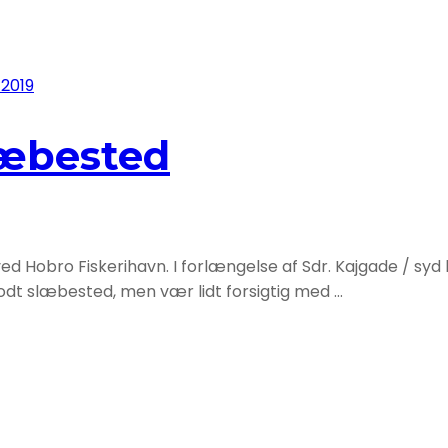
 2019
læbested
ed Hobro Fiskerihavn. I forlængelse af Sdr. Kajgade / syd
godt slæbested, men vær lidt forsigtig med …