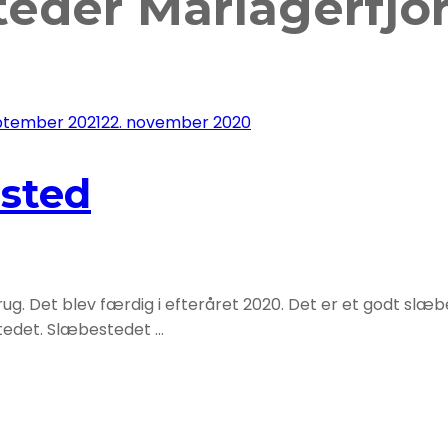
eder Mariagerfjo
eptember 2021
22. november 2020
ested
g. Det blev færdig i efteråret 2020. Det er et godt slæbes
estedet. Slæbestedet …