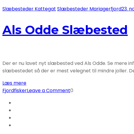
Slæbesteder Kattegat
Slæbesteder Mariagerfjord
23. 
Als Odde Slæbested
Der er nu lavet nyt slæbested ved Als Odde. Se mere inf
slæbestedet så der er mest velegnet til mindre joller. D
Læs mere
on
Fjordfisker
Leave a Comment
0
Als
Odde
Slæbested