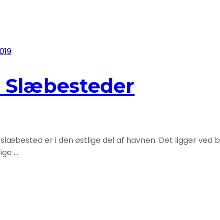
2019
 Slæbesteder
æbested er i den østlige del af havnen. Det ligger ved båd
ige …