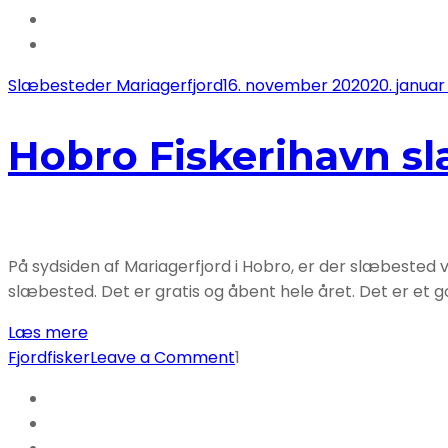
Slæbesteder
Slæbesteder Mariagerfjord
16. november 2020
20. januar
Hobro Fiskerihavn s
På sydsiden af Mariagerfjord i Hobro, er der slæbested v
slæbested. Det er gratis og åbent hele året. Det er et 
Læs mere
on
Fjordfisker
Leave a Comment
1
Hobro
Fiskerihavn
slæbested