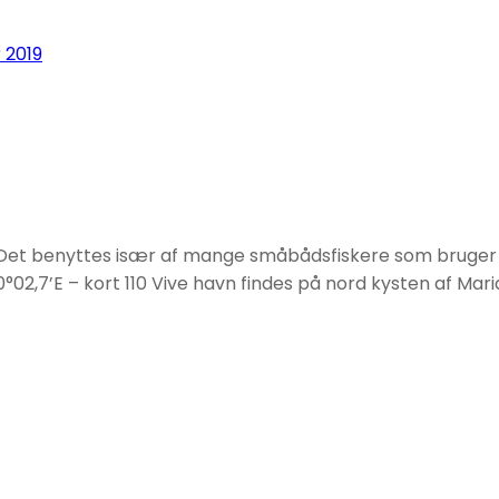
r 2019
 Det benyttes især af mange småbådsfiskere som bruger V
0°02,7’E – kort 110 Vive havn findes på nord kysten af Mar