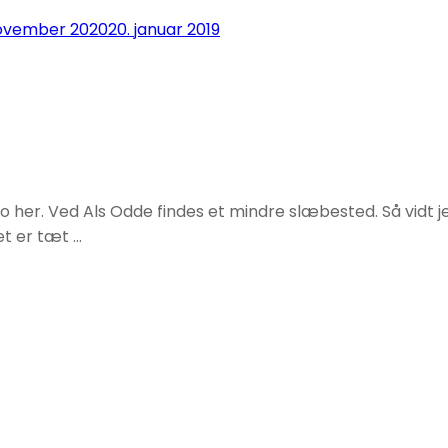
november 2020
20. januar 2019
o her. Ved Als Odde findes et mindre slæbested. Så vidt j
et er tæt …