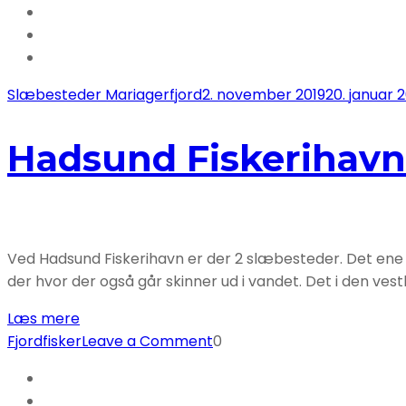
Slæbesteder Mariagerfjord
2. november 2019
20. januar 
Hadsund Fiskerihavn
Ved Hadsund Fiskerihavn er der 2 slæbesteder. Det ene sl
der hvor der også går skinner ud i vandet. Det i den vestl
Læs mere
on
Fjordfisker
Leave a Comment
0
Hadsund
Fiskerihavn