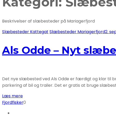
Kategori:
Slæbest
Beskrivelser af slæbesteder på Mariagerfjord
Slæbesteder Kattegat
Slæbesteder Mariagerfjord
2. s
Als Odde – Nyt slæb
Det nye slæbested ved Als Odde er færdigt og klar til bru
parkering af bil og trailer. Det er gratis at bruge slæb
Læs mere
Fjordfisker
0