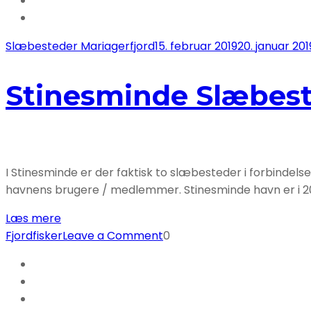
Slæbesteder Mariagerfjord
15. februar 2019
20. januar 201
Stinesminde Slæbes
I Stinesminde er der faktisk to slæbesteder i forbindel
havnens brugere / medlemmer. Stinesminde havn er i 20
Læs mere
on
Fjordfisker
Leave a Comment
0
Stinesminde
Slæbested