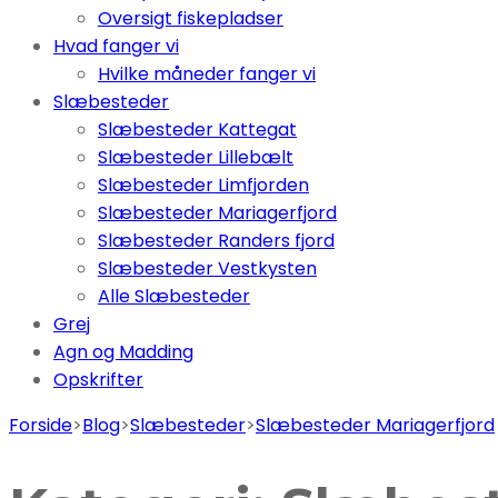
Oversigt fiskepladser
Hvad fanger vi
Hvilke måneder fanger vi
Slæbesteder
Slæbesteder Kattegat
Slæbesteder Lillebælt
Slæbesteder Limfjorden
Slæbesteder Mariagerfjord
Slæbesteder Randers fjord
Slæbesteder Vestkysten
Alle Slæbesteder
Grej
Agn og Madding
Opskrifter
Forside
>
Blog
>
Slæbesteder
>
Slæbesteder Mariagerfjord