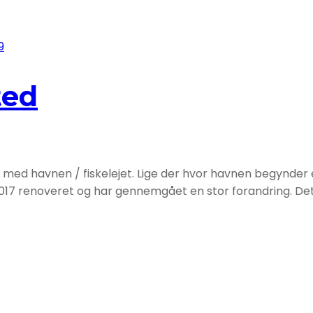
9
ted
se med havnen / fiskelejet. Lige der hvor havnen begynder
17 renoveret og har gennemgået en stor forandring. Det