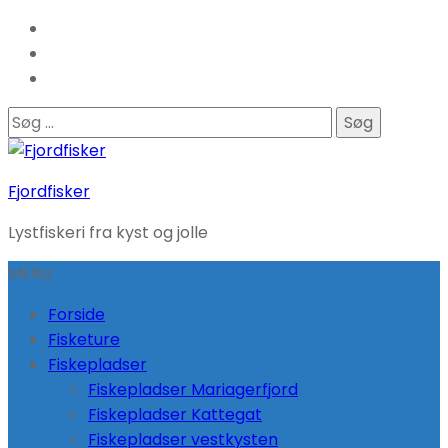
Søg
efter:
Fjordfisker
Lystfiskeri fra kyst og jolle
MENU
Forside
Fisketure
Fiskepladser
Fiskepladser Mariagerfjord
Fiskepladser Kattegat
Fiskepladser vestkysten