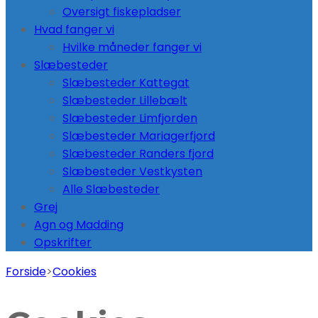
Oversigt fiskepladser
Hvad fanger vi
Hvilke måneder fanger vi
Slæbesteder
Slæbesteder Kattegat
Slæbesteder Lillebælt
Slæbesteder Limfjorden
Slæbesteder Mariagerfjord
Slæbesteder Randers fjord
Slæbesteder Vestkysten
Alle Slæbesteder
Grej
Agn og Madding
Opskrifter
Forside
>
Cookies