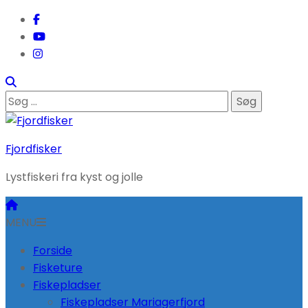
Søg
efter:
Fjordfisker
Lystfiskeri fra kyst og jolle
MENU
Forside
Fisketure
Fiskepladser
Fiskepladser Mariagerfjord