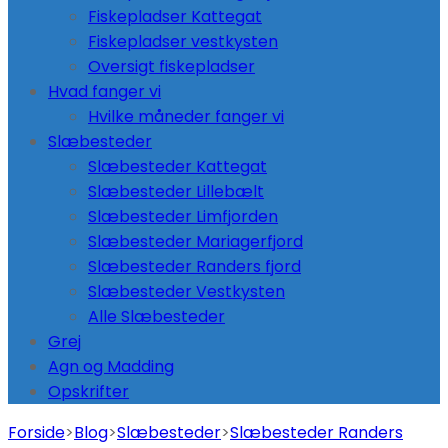
Fiskepladser Kattegat
Fiskepladser vestkysten
Oversigt fiskepladser
Hvad fanger vi
Hvilke måneder fanger vi
Slæbesteder
Slæbesteder Kattegat
Slæbesteder Lillebælt
Slæbesteder Limfjorden
Slæbesteder Mariagerfjord
Slæbesteder Randers fjord
Slæbesteder Vestkysten
Alle Slæbesteder
Grej
Agn og Madding
Opskrifter
Forside
>
Blog
>
Slæbesteder
>
Slæbesteder Randers