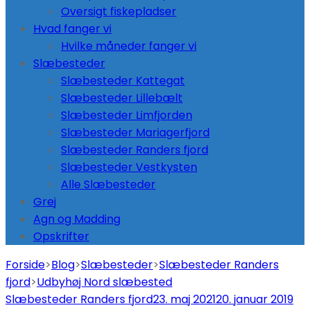
Oversigt fiskepladser
Hvad fanger vi
Hvilke måneder fanger vi
Slæbesteder
Slæbesteder Kattegat
Slæbesteder Lillebælt
Slæbesteder Limfjorden
Slæbesteder Mariagerfjord
Slæbesteder Randers fjord
Slæbesteder Vestkysten
Alle Slæbesteder
Grej
Agn og Madding
Opskrifter
Forside
>
Blog
>
Slæbesteder
>
Slæbesteder Randers
fjord
>
Udbyhøj Nord slæbested
Slæbesteder Randers fjord
23. maj 2021
20. januar 2019