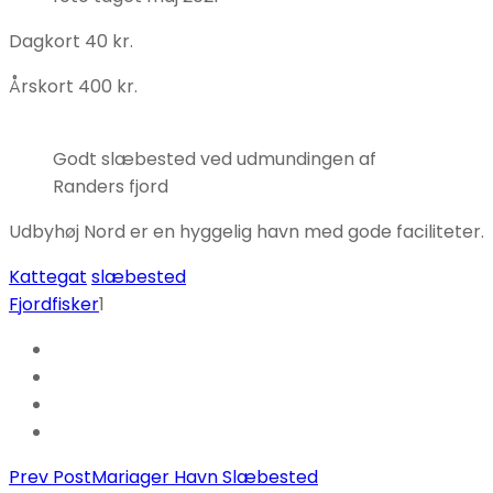
Dagkort 40 kr.
Årskort 400 kr.
Godt slæbested ved udmundingen af
Randers fjord
Udbyhøj Nord er en hyggelig havn med gode faciliteter.
Kattegat
slæbested
Fjordfisker
1
Post
Prev Post
Mariager Havn Slæbested