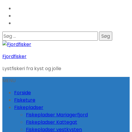
Søg
efter:
Fjordfisker
Lystfiskeri fra kyst og jolle
MENU
Forside
Fisketure
Fiskepladser
Fiskepladser Mariagerfjord
Fiskepladser Kattegat
Fiskepladser vestkysten