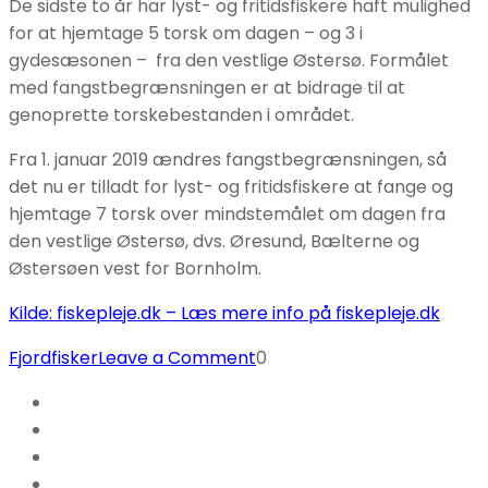
De sidste to år har lyst- og fritidsfiskere haft mulighed
for at hjemtage 5 torsk om dagen – og 3 i
gydesæsonen – fra den vestlige Østersø. Formålet
med fangstbegrænsningen er at bidrage til at
genoprette torskebestanden i området.
Fra 1. januar 2019 ændres fangstbegrænsningen, så
det nu er tilladt for lyst- og fritidsfiskere at fange og
hjemtage 7 torsk over mindstemålet om dagen fra
den vestlige Østersø, dvs. Øresund, Bælterne og
Østersøen vest for Bornholm.
Kilde: fiskepleje.dk – Læs mere info på fiskepleje.dk
on
Fjordfisker
Leave a Comment
0
Nu
er
det
tilladt