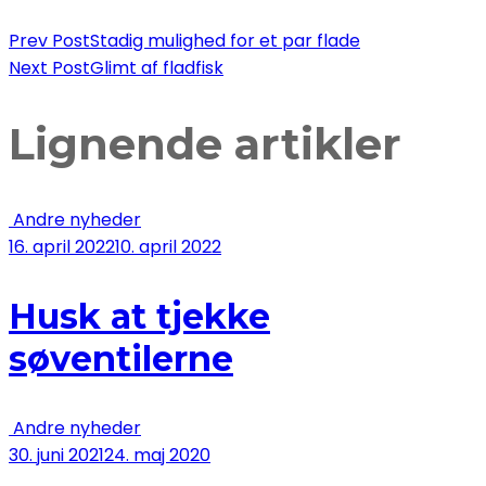
at
fange
Post
Prev Post
Stadig mulighed for et par flade
7
Next Post
Glimt af fladfisk
torsk
Navigation
om
Lignende artikler
dagen
i
vestlig
Andre nyheder
Østersø
16. april 2022
10. april 2022
Husk at tjekke
søventilerne
Andre nyheder
30. juni 2021
24. maj 2020