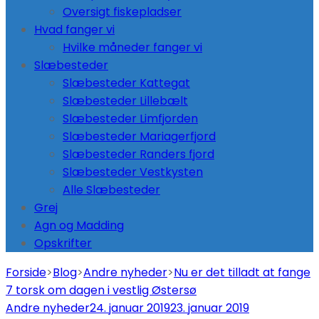
Oversigt fiskepladser
Hvad fanger vi
Hvilke måneder fanger vi
Slæbesteder
Slæbesteder Kattegat
Slæbesteder Lillebælt
Slæbesteder Limfjorden
Slæbesteder Mariagerfjord
Slæbesteder Randers fjord
Slæbesteder Vestkysten
Alle Slæbesteder
Grej
Agn og Madding
Opskrifter
Forside
>
Blog
>
Andre nyheder
>
Nu er det tilladt at fange
7 torsk om dagen i vestlig Østersø
Andre nyheder
24. januar 2019
23. januar 2019