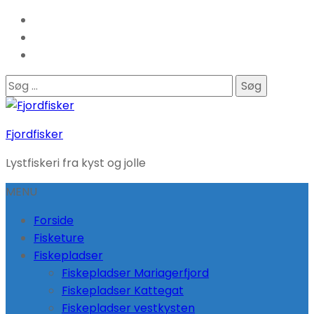
Søg
efter:
Fjordfisker
Lystfiskeri fra kyst og jolle
MENU
Forside
Fisketure
Fiskepladser
Fiskepladser Mariagerfjord
Fiskepladser Kattegat
Fiskepladser vestkysten