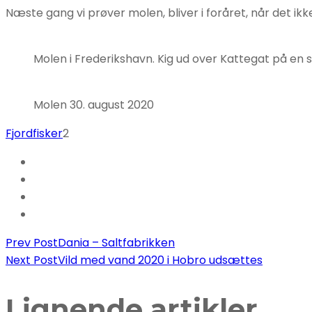
Næste gang vi prøver molen, bliver i foråret, når det 
Molen i Frederikshavn. Kig ud over Kattegat på en st
Molen 30. august 2020
Fjordfisker
2
Post
Prev Post
Dania – Saltfabrikken
Next Post
Vild med vand 2020 i Hobro udsættes
Navigation
Lignende artikler