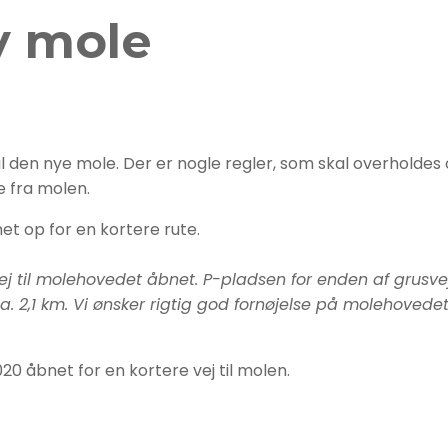
y mole
til den nye mole. Der er nogle regler, som skal overhold
ke fra molen.
et op for en kortere rute.
svej til molehovedet åbnet. P-pladsen for enden af gru
. 2,1 km. Vi ønsker rigtig god fornøjelse på molehovedet
0 åbnet for en kortere vej til molen.