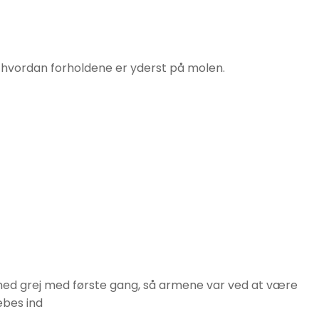
ige hvordan forholdene er yderst på molen.
gt med grej med første gang, så armene var ved at være
æbes ind