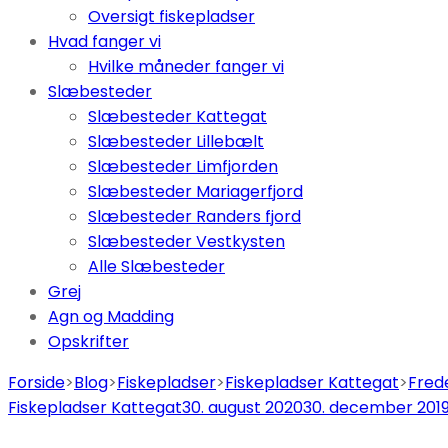
Oversigt fiskepladser
Hvad fanger vi
Hvilke måneder fanger vi
Slæbesteder
Slæbesteder Kattegat
Slæbesteder Lillebælt
Slæbesteder Limfjorden
Slæbesteder Mariagerfjord
Slæbesteder Randers fjord
Slæbesteder Vestkysten
Alle Slæbesteder
Grej
Agn og Madding
Opskrifter
Forside
>
Blog
>
Fiskepladser
>
Fiskepladser Kattegat
>
Fred
Fiskepladser Kattegat
30. august 2020
30. december 201