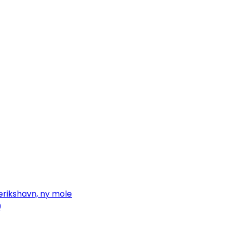
erikshavn, ny mole
9