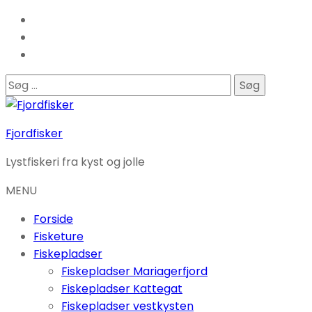
Søg
efter:
Fjordfisker
Lystfiskeri fra kyst og jolle
MENU
Forside
Fisketure
Fiskepladser
Fiskepladser Mariagerfjord
Fiskepladser Kattegat
Fiskepladser vestkysten