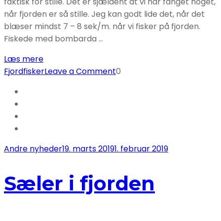
faktisk for stille. Det er sjældent at vi har fanget noget,
når fjorden er så stille. Jeg kan godt lide det, når det
blæser mindst 7 – 8 sek/m. når vi fisker på fjorden.
Fiskede med bombarda …
Læs mere
on
Fjordfisker
Leave a Comment
0
Stille
søndag
på
det
blå
kontor
Andre nyheder
19. marts 2019
1. februar 2019
Sæler i fjorden