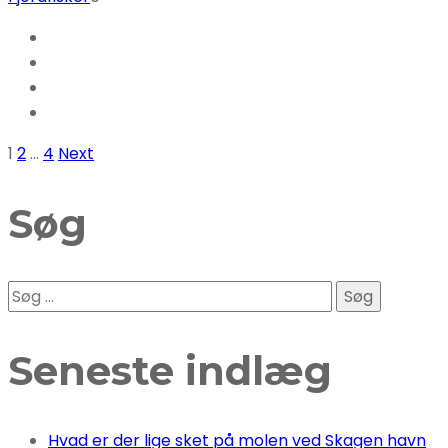
Indlægsinddeling
Page
Page
Page
1
2
…
4
Next
Søg
Søg
efter:
Seneste indlæg
Hvad er der lige sket på molen ved Skagen havn