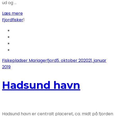
ud og …
Læs mere
Fjordfisker
1
Fiskepladser Mariagerfjord
5. oktober 2020
21. januar
2019
Hadsund havn
Hadsund havn er centralt placeret, ca. midt på fjorden