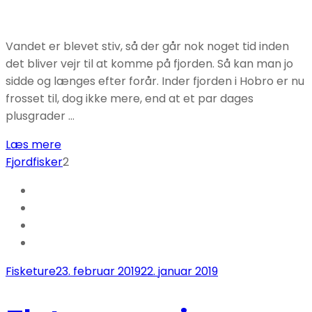
Vandet er blevet stiv, så der går nok noget tid inden
det bliver vejr til at komme på fjorden. Så kan man jo
sidde og længes efter forår. Inder fjorden i Hobro er nu
frosset til, dog ikke mere, end at et par dages
plusgrader …
Læs mere
Fjordfisker
2
Fisketure
23. februar 2019
22. januar 2019