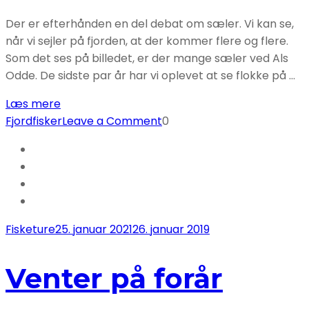
Der er efterhånden en del debat om sæler. Vi kan se,
når vi sejler på fjorden, at der kommer flere og flere.
Som det ses på billedet, er der mange sæler ved Als
Odde. De sidste par år har vi oplevet at se flokke på …
Læs mere
on
Fjordfisker
Leave a Comment
0
Sæler
i
fjorden
Fisketure
25. januar 2021
26. januar 2019
Venter på forår