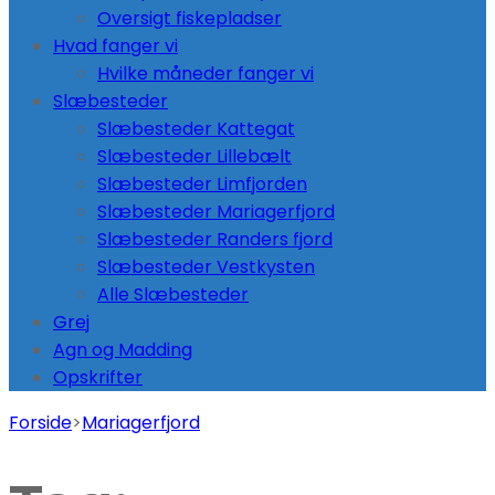
Oversigt fiskepladser
Hvad fanger vi
Hvilke måneder fanger vi
Slæbesteder
Slæbesteder Kattegat
Slæbesteder Lillebælt
Slæbesteder Limfjorden
Slæbesteder Mariagerfjord
Slæbesteder Randers fjord
Slæbesteder Vestkysten
Alle Slæbesteder
Grej
Agn og Madding
Opskrifter
Forside
>
Mariagerfjord