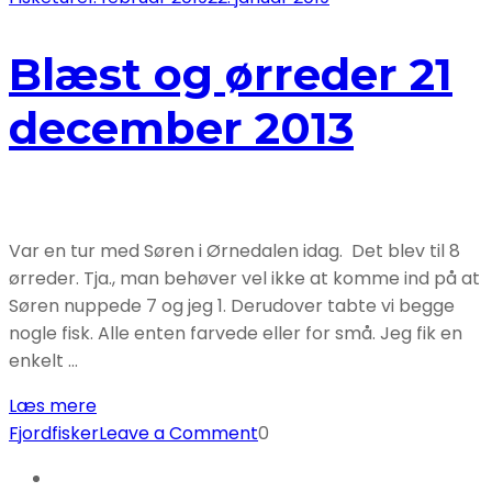
Blæst og ørreder 21
december 2013
Var en tur med Søren i Ørnedalen idag. Det blev til 8
ørreder. Tja., man behøver vel ikke at komme ind på at
Søren nuppede 7 og jeg 1. Derudover tabte vi begge
nogle fisk. Alle enten farvede eller for små. Jeg fik en
enkelt …
Læs mere
on
Fjordfisker
Leave a Comment
0
Blæst
og