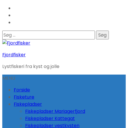
Søg
efter:
Fjordfisker
Lystfiskeri fra kyst og jolle
MENU
Forside
Fisketure
Fiskepladser
Fiskepladser Mariagerfjord
Fiskepladser Kattegat
Fiskepladser vestkysten