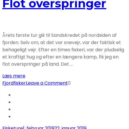
Flot overspringer
Årets første tur gik til Sandskredet på nordsiden af
fjorden. Selv om, at det var snevejr, var der faktisk et
behageligt vejr. Efter en times fiskeri, var der pludselig
et kraftigt hug og efter en længere kamp, fik jeg en
flot overspringer på land. Det …
Læs mere
on
Fjordfisker
Leave a Comment
0
Flot
overspringer
Fisketure
1. februar 2019
22. januar 2019