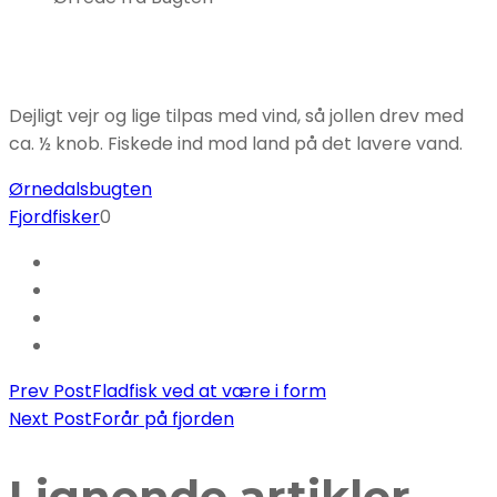
Dejligt vejr og lige tilpas med vind, så jollen drev med
ca. ½ knob. Fiskede ind mod land på det lavere vand.
Ørnedalsbugten
Fjordfisker
0
Post
Prev Post
Fladfisk ved at være i form
Next Post
Forår på fjorden
Navigation
Lignende artikler