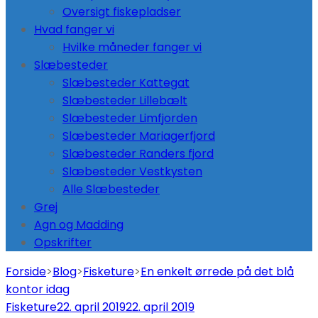
Oversigt fiskepladser
Hvad fanger vi
Hvilke måneder fanger vi
Slæbesteder
Slæbesteder Kattegat
Slæbesteder Lillebælt
Slæbesteder Limfjorden
Slæbesteder Mariagerfjord
Slæbesteder Randers fjord
Slæbesteder Vestkysten
Alle Slæbesteder
Grej
Agn og Madding
Opskrifter
Forside
>
Blog
>
Fisketure
>
En enkelt ørrede på det blå
kontor idag
Fisketure
22. april 2019
22. april 2019