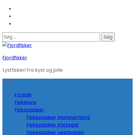
Søg
efter:
Fjordfisker
Lystfiskeri fra kyst og jolle
MENU
Forside
Fisketure
Fiskepladser
Fiskepladser Mariagerfjord
Fiskepladser Kattegat
Fiskepladser vestkysten