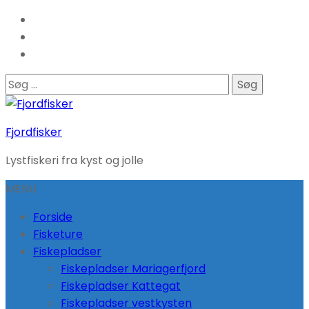
Søg
efter:
Fjordfisker
Lystfiskeri fra kyst og jolle
MENU
Forside
Fisketure
Fiskepladser
Fiskepladser Mariagerfjord
Fiskepladser Kattegat
Fiskepladser vestkysten