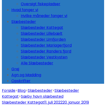
Oversigt fiskepladser
Hvad fanger vi
Hvilke måneder fanger vi
Slæbesteder
Slæbesteder Kattegat
Slæbesteder Lillebælt
Slæbesteder Limfjorden
Slæbesteder Mariagerfjord
Slæbesteder Randers fjord
Slæbesteder Vestkysten
Alle Slæbesteder
Grej
Agn og Madding
Opskrifter
Forside
>
Blog
>
Slæbesteder
>
Slæbesteder
Kattegat
>
Sæby havn slæbested
Slæbesteder Kattegat
11. juli 2022
20. januar 2019