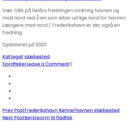
Vær OBS på helårs fredningen omkring havnen og
mod nord ved Å’en som løber ud lige nord for havnen.
Længere mod nord / Frederikshavn er der også en
fredning.
Opdateret juli 2020
Kattegat
slæbested
on
Fjordfisker
Leave a Comment
0
Sæby
havn
slæbested
Post
Prev Post
Frederikshavn Rønnerhavnen slæbested
Next Post
Børsteorm til fladfisk
Navigation