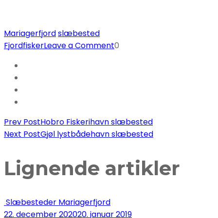
Mariagerfjord
slæbested
on
Fjordfisker
Leave a Comment
0
Hadsund
Fiskerihavn
Slæbesteder
Post
Prev Post
Hobro Fiskerihavn slæbested
Next Post
Gjøl lystbådehavn slæbested
Navigation
Lignende artikler
Slæbesteder Mariagerfjord
22. december 2020
20. januar 2019