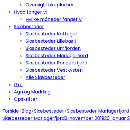
Oversigt fiskepladser
Hvad fanger vi
Hvilke måneder fanger vi
Slæbesteder
Slæbesteder Kattegat
Slæbesteder Lillebælt
Slæbesteder Limfjorden
Slæbesteder Mariagerfjord
Slæbesteder Randers fjord
Slæbesteder Vestkysten
Alle Slæbesteder
Grej
Agn og Madding
Opskrifter
Forside
>
Blog
>
Slæbesteder
>
Slæbesteder Mariagerfjord
Slæbesteder Mariagerfjord
2. november 2019
20. januar 