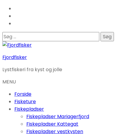
Søg
efter:
Fjordfisker
Lystfiskeri fra kyst og jolle
MENU
Forside
Fisketure
Fiskepladser
Fiskepladser Mariagerfjord
Fiskepladser Kattegat
Fiskepladser vestkysten