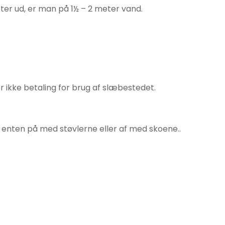
ter ud, er man på 1½ – 2 meter vand.
er ikke betaling for brug af slæbestedet.
er enten på med støvlerne eller af med skoene..