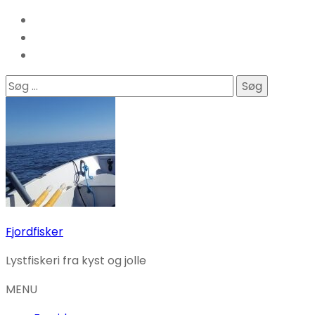
Søg
efter:
Fjordfisker
Lystfiskeri fra kyst og jolle
MENU