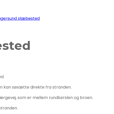
gersund slæbested
ested
ed.
man kan søsætte direkte fra stranden.
Færgevej, som er mellem rundkørslen og broen.
stranden.