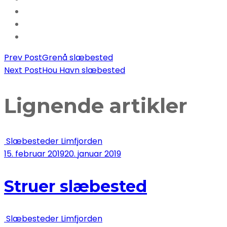
slæbested
Post
Prev Post
Grenå slæbested
Next Post
Hou Havn slæbested
Navigation
Lignende artikler
Slæbesteder Limfjorden
15. februar 2019
20. januar 2019
Struer slæbested
Slæbesteder Limfjorden