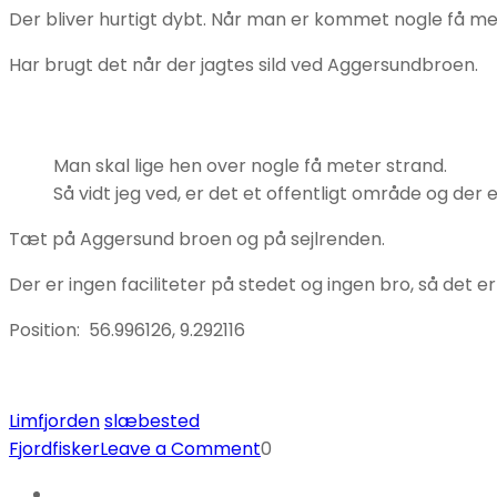
Der bliver hurtigt dybt. Når man er kommet nogle få me
Har brugt det når der jagtes sild ved Aggersundbroen.
Man skal lige hen over nogle få meter strand.
Så vidt jeg ved, er det et offentligt område og der 
Tæt på Aggersund broen og på sejlrenden.
Der er ingen faciliteter på stedet og ingen bro, så det 
Position: 56.996126, 9.292116
Limfjorden
slæbested
on
Fjordfisker
Leave a Comment
0
Aggersund