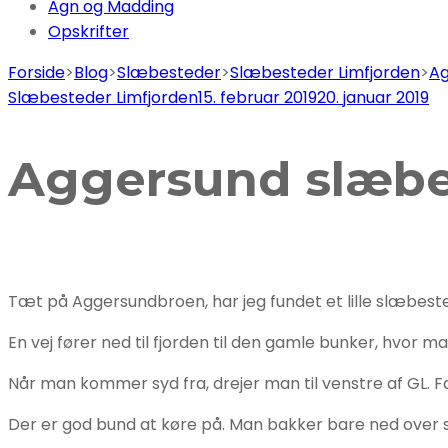
Agn og Madding
Opskrifter
Forside
>
Blog
>
Slæbesteder
>
Slæbesteder Limfjorden
>
Ag
Slæbesteder Limfjorden
15. februar 2019
20. januar 2019
Aggersund slæb
Tæt på Aggersundbroen, har jeg fundet et lille slæbest
En vej fører ned til fjorden til den gamle bunker, hvor 
Når man kommer syd fra, drejer man til venstre af GL. 
Der er god bund at køre på. Man bakker bare ned over 