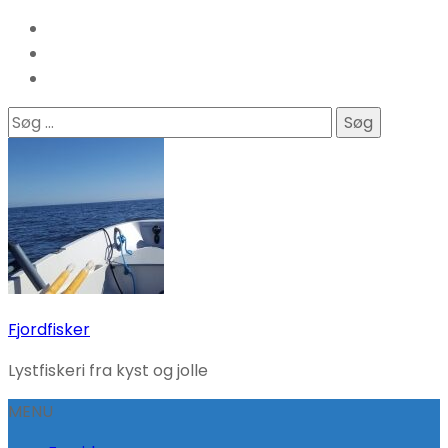
Søg
efter:
Fjordfisker
Lystfiskeri fra kyst og jolle
MENU