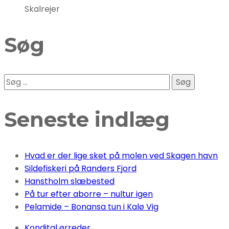
Skalrejer
Søg
Søg
efter:
Seneste indlæg
Hvad er der lige sket på molen ved Skagen havn
Sildefiskeri på Randers Fjord
Hanstholm slæbested
På tur efter aborre – nultur igen
Pelamide – Bonansa tun i Kalø Vig
Kondital ørreder