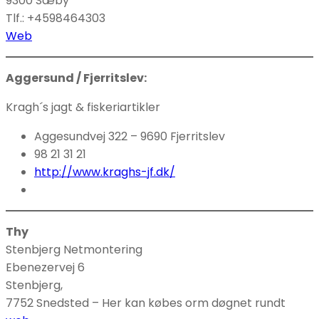
9300 Sæby
Tlf.: +4598464303
Web
Aggersund / Fjerritslev:
Kragh´s jagt & fiskeriartikler
Aggesundvej 322 – 9690 Fjerritslev
98 21 31 21
http://www.kraghs-jf.dk/
Thy
Stenbjerg Netmontering
Ebenezervej 6
Stenbjerg,
7752 Snedsted – Her kan købes orm døgnet rundt