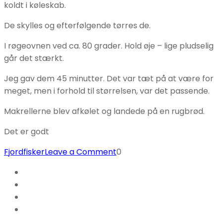
koldt i køleskab.
De skylles og efterfølgende tørres de.
I røgeovnen ved ca. 80 grader. Hold øje – lige pludselig
går det stærkt.
Jeg gav dem 45 minutter. Det var tæt på at være for
meget, men i forhold til størrelsen, var det passende.
Makrellerne blev afkølet og landede på en rugbrød.
Det er godt
on
Fjordfisker
Leave a Comment
0
Makrel
–
Røg
eller
grill