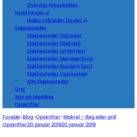
Oversigt fiskepladser
Hvad fanger vi
Hvilke måneder fanger vi
Slæbesteder
Slæbesteder Kattegat
Slæbesteder Lillebælt
Slæbesteder Limfjorden
Slæbesteder Mariagerfjord
Slæbesteder Randers fjord
Slæbesteder Vestkysten
Alle Slæbesteder
Grej
Agn og Madding
Opskrifter
Forside
>
Blog
>
Opskrifter
>
Makrel – Røg eller grill
Opskrifter
20. januar 2019
20. januar 2019