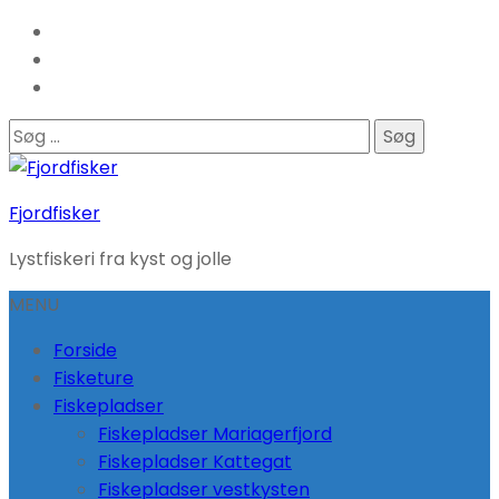
Søg
efter:
Fjordfisker
Lystfiskeri fra kyst og jolle
MENU
Forside
Fisketure
Fiskepladser
Fiskepladser Mariagerfjord
Fiskepladser Kattegat
Fiskepladser vestkysten