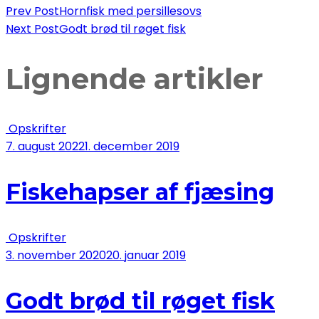
Post
Prev Post
Hornfisk med persillesovs
Next Post
Godt brød til røget fisk
Navigation
Lignende artikler
Opskrifter
7. august 2022
1. december 2019
Fiskehapser af fjæsing
Opskrifter
3. november 2020
20. januar 2019
Godt brød til røget fisk